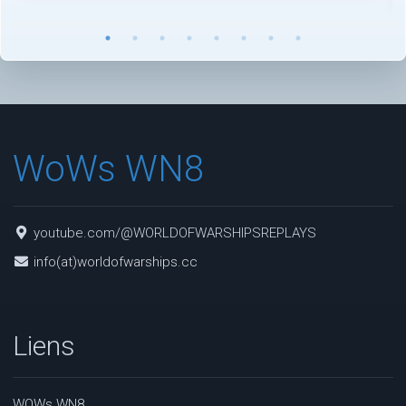
WoWs WN8
youtube.com/@WORLDOFWARSHIPSREPLAYS
info(at)worldofwarships.cc
Liens
WOWs WN8