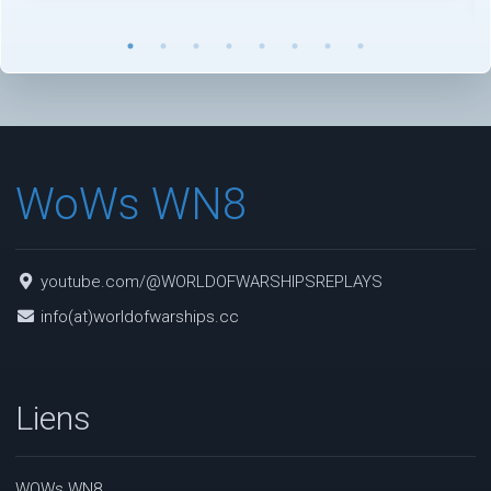
WoWs WN8
youtube.com/@WORLDOFWARSHIPSREPLAYS
info(at)worldofwarships.cc
Liens
WOWs WN8