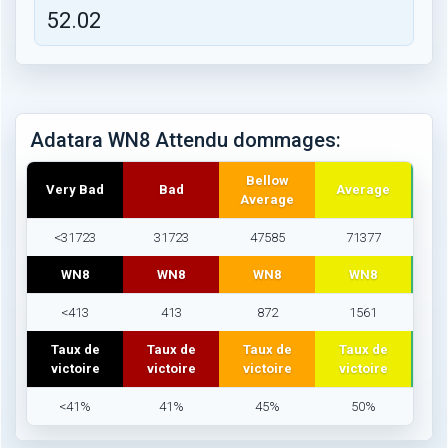
52.02
Adatara WN8 Attendu dommages:
Bellow
Very Bad
Bad
Average
Average
<31723
31723
47585
71377
WN8
WN8
WN8
WN8
<413
413
872
1561
Taux de
Taux de
Taux de
Taux de
T
victoire
victoire
victoire
victoire
vi
<41%
41%
45%
50%