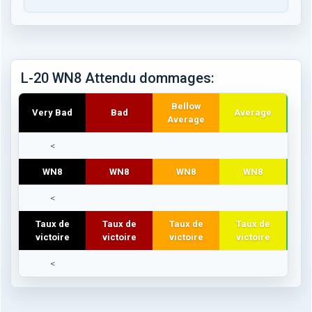
L-20 WN8 Attendu dommages:
Bellow
Very Bad
Bad
Average
Average
<
WN8
WN8
WN8
WN8
<
Taux de
Taux de
Taux de
Taux de
T
victoire
victoire
victoire
victoire
vi
<