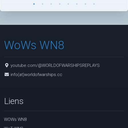
WoWs WN8
youtube.com/@WORLDOFWARSHIPSREPLAYS
info(at)worldofwarships.cc
Liens
WOWs WN8